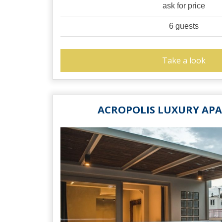
ask for price
6 guests
Take a look
ACROPOLIS LUXURY AP