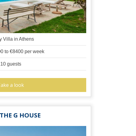
y Villa in Athens
0 to €8400 per week
10 guests
ake a look
 THE G HOUSE