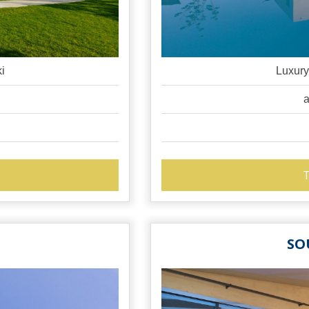
i
Luxury 
a
T
SO