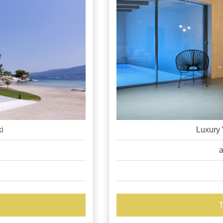
i
Luxury 
a
T