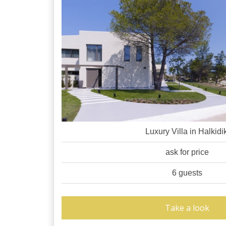
Luxury Villa in Halkidik
ask for price
6 guests
Take a look