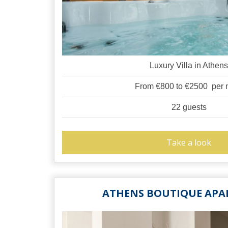
Luxury Villa in Athen
From €800 to €2500 per n
22 guests
Take a look
ATHENS BOUTIQUE AP