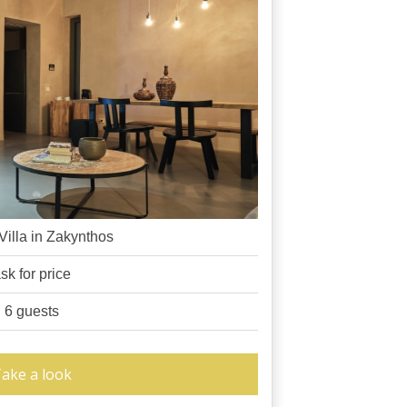
Villa in Zakynthos
sk for price
6 guests
ake a look