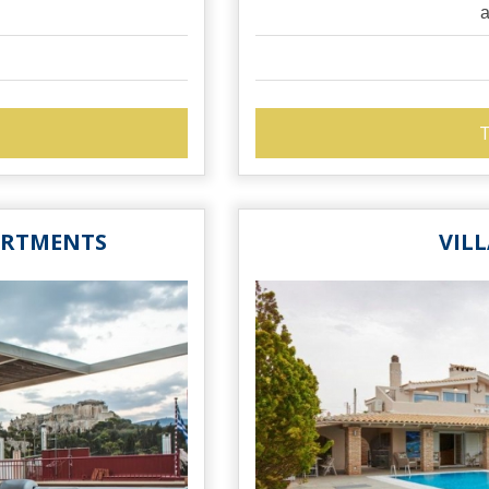
a
T
ARTMENTS
VIL