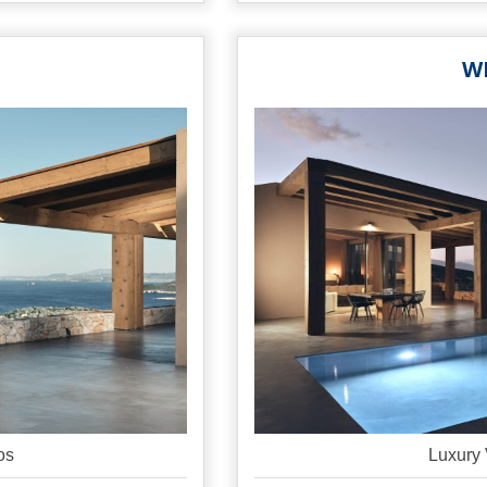
W
os
Luxury 