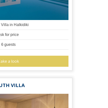
Villa in Halkidiki
sk for price
6 guests
ake a look
UTH VILLA