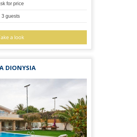
sk for price
3 guests
ake a look
LA DIONYSIA