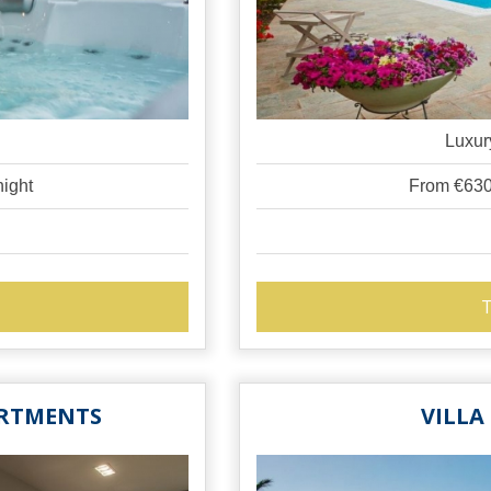
s
Luxur
ight
From €630
T
ARTMENTS
VILLA