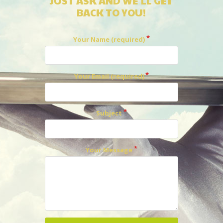
JUST ASK AND WE'LL GET
BACK TO YOU!
Your Name (required)
Your Email (required)
Subject
Your Message