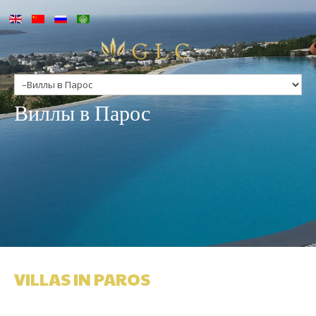
up
Виллы в Парос
ge
s
n Greece
n Greece
VILLAS IN PAROS