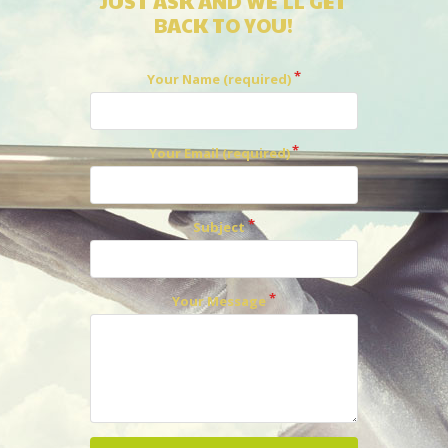
JUST ASK AND WE'LL GET
BACK TO YOU!
Your Name (required)
Your Email (required)
Subject
Your Message