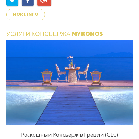
MORE INFO
УСЛУГИ
КОНСЬЕРЖА
MYKONOS
Роскошныи Консьерж в Греции (GLC)