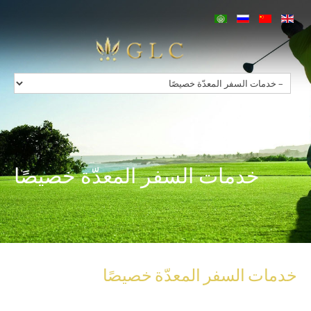
Home
Our Group
Services
Concierge
Charters
Villas in Greece
Hotels in Greece
Contact
خدمات السفر المعدّة خصيصًا
خدمات
السفر
المعدّة
خصيصًا