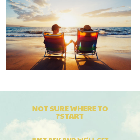
NOT SURE WHERE TO
START?
JUST ASK AND WE'LL GET